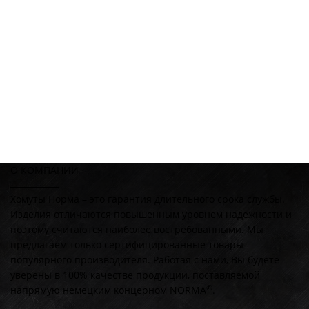
О КОМПАНИИ
Хомуты Норма – это гарантия длительного срока службы.
Изделия отличаются повышенным уровнем надежности и
поэтому считаются наиболее востребованными. Мы
предлагаем только сертифицированные товары
популярного производителя. Работая с нами, Вы будете
уверены в 100% качестве продукции, поставляемой
®
напрямую немецким концерном NORMA
.