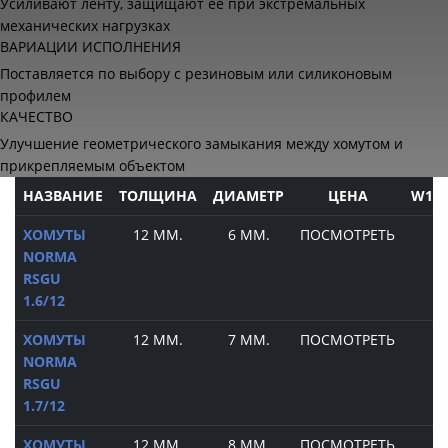
Усиливают ленту, защищают ее при экстремальных
механических нагрузках
ВАРИАЦИИ ИСПОЛНЕНИЯ
Поставляется по выбору с резиновым или силиконовым
профилем
КАЧЕСТВО
Улучшение геометрического замыкания между хомутом и
прикрепляемым объектом
НАЗВАНИЕ
ТОЛЩИНА
ДИАМЕТР
ЦЕНА
W1
ХОМУТЫ
12 ММ.
6 ММ.
ПОСМОТРЕТЬ
NORMA
RSGU
1.6/12
ХОМУТЫ
12 ММ.
7 ММ.
ПОСМОТРЕТЬ
NORMA
RSGU
1.7/12
ХОМУТЫ
12 ММ.
8 ММ.
ПОСМОТРЕТЬ