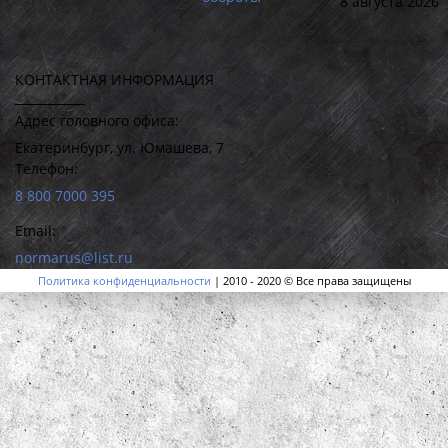
8 августа 2026
КОНТАКТНАЯ ИНФОРМАЦИЯ
Адрес головного офиса:
Екатеринбург, ул. Юмашева, 7
Телефон:
8 800 7000 395
Email:
normarus@list.ru
Политика конфиденциальности
| 2010 - 2020 © Все права защищены