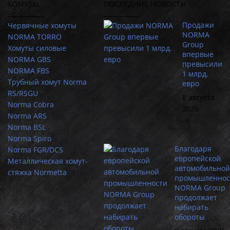
ХОМУТЫ
ПОСЛЕДНИЕ НОВОСТИ
Продажи
Червячные хомуты
NORMA
NORMA TORRO
Group
Хомуты силовые
впервые
NORMA GBS
превысили
NORMA FBS
1 млрд.
Трубный хомут Norma
евро
RS/RSGU
8 августа
Norma Cobra
2026
Norma ARS
Norma BSL
Norma Spiro
Благодаря
Norma FGR/DCS
европейской
Металлическая хомут-
автомобильной
стяжка Normetta
промышленнос
NORMA Group
продолжает
набирать
обороты