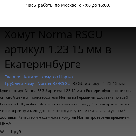
Часы работы по Москве: с 7:00 до 16:00.
Хомут Norma RSGU
артикул 1.23 15 мм в
Екатеринбурге
Главная
Каталог хомутов Норма
Трубный хомут Norma RS/RSGU
RSGU артикул 1.23 15 мм
Купить хомут Norma RSGU артикул 1.23 15 мм в Екатеринбурге по низкой
оптовой цене от производителя Norma из Германии. Доставка по всей
России и СНГ, любые объемы в наличии на складе! Сформируйте заказ
через корзину и менеджер свяжется для уточнения заказа и условий
доставки. Качество и надежность хомутов Norma проверены временем.
ЦЕНА:
W1 : 1 руб.