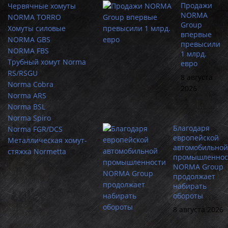
Продажи
Червячные хомуты
NORMA
NORMA TORRO
Group
Хомуты силовые
впервые
NORMA GBS
превысили
NORMA FBS
1 млрд.
Трубный хомут Norma
евро
RS/RSGU
8 августа
Norma Cobra
2026
Norma ARS
Norma BSL
Norma Spiro
Благодаря
Norma FGR/DCS
европейской
Металлическая хомут-
автомобильной
стяжка Normetta
промышленнос
NORMA Group
продолжает
набирать
обороты
8 августа 2026