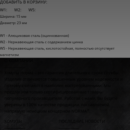
ДОБАВИТЬ В КОРЗИНУ:
W1:
W2:
W5:
Ширина: 15 мм
Диаметр: 23 мм
W1 - Алюциковая сталь (оцинкованная)
W2 - Нержавеющая сталь с содержанием цинка
W5 - Нержавеющая сталь, кислотостойкая, полностью отсутствует
магнетизм
О КОМПАНИИ
Хомуты Норма – это гарантия длительного срока службы.
Изделия отличаются повышенным уровнем надежности и
поэтому считаются наиболее востребованными. Мы
предлагаем только сертифицированные товары
популярного производителя. Работая с нами, Вы будете
уверены в 100% качестве продукции, поставляемой
®
напрямую немецким концерном NORMA
.
ХОМУТЫ
ПОСЛЕДНИЕ НОВОСТИ