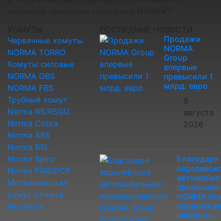
®
напрямую немецким концерном NORMA
.
ХОМУТЫ
ПОСЛЕДНИЕ НОВОСТИ
Продажи
Червячные хомуты
NORMA
NORMA TORRO
Group
Хомуты силовые
впервые
NORMA GBS
превысили 1
млрд. евро
NORMA FBS
Трубный хомут
9
Norma RS/RSGU
августа
Norma Cobra
2026
Norma ARS
Norma BSL
Norma Spiro
Благодаря
европейск
Norma FGR/DCS
автомобил
Металлическая
промышле
хомут-стяжка
NORMA Gr
продолжае
Normetta
набирать