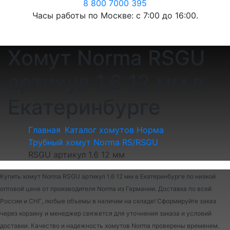
8 800 7000 395
Часы работы по Москве: с 7:00 до 16:00.
Хомут Norma RSGU
артикул 1.6 12 мм в
Екатеринбурге
Главная
Каталог хомутов Норма
Трубный хомут Norma RS/RSGU
RSGU артикул 1.6 12 мм
Купить хомут Norma RSGU артикул 1.6 12 мм в Екатеринбурге по низкой
оптовой цене от производителя Norma из Германии. Доставка по всей
России и СНГ, любые объемы в наличии на складе! Сформируйте заказ
через корзину и менеджер свяжется для уточнения заказа и условий
доставки. Качество и надежность хомутов Norma проверены временем.