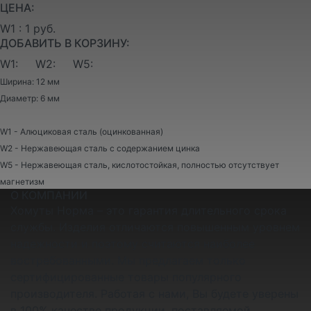
ЦЕНА:
W1 : 1 руб.
ДОБАВИТЬ В КОРЗИНУ:
W1:
W2:
W5:
Ширина: 12 мм
Диаметр: 6 мм
W1 - Алюциковая сталь (оцинкованная)
W2 - Нержавеющая сталь с содержанием цинка
W5 - Нержавеющая сталь, кислотостойкая, полностью отсутствует
магнетизм
О КОМПАНИИ
Хомуты Норма – это гарантия длительного срока
службы. Изделия отличаются повышенным уровнем
надежности и поэтому считаются наиболее
востребованными. Мы предлагаем только
сертифицированные товары популярного
производителя. Работая с нами, Вы будете уверены
в 100% качестве продукции, поставляемой