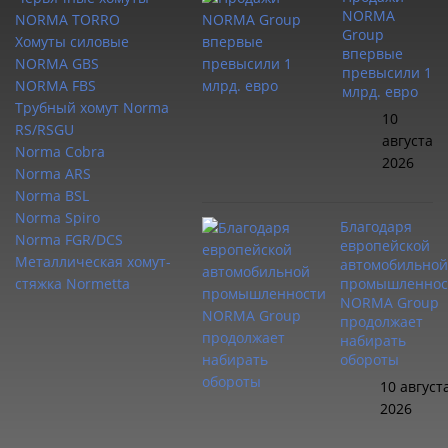
NORMA
NORMA TORRO
Group
Хомуты силовые
впервые
NORMA GBS
превысили 1
NORMA FBS
млрд. евро
Трубный хомут Norma
10
RS/RSGU
августа
Norma Cobra
2026
Norma ARS
Norma BSL
Norma Spiro
Благодаря
Norma FGR/DCS
европейской
Металлическая хомут-
автомобильной
стяжка Normetta
промышленнос
NORMA Group
продолжает
набирать
обороты
10 август
2026