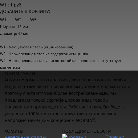
W1 : 1 руб.
ДОБАВИТЬ В КОРЗИНУ:
W1:
W2:
W5:
Ширина: 15 мм
Диаметр: 47 мм
W1 - Алюциковая сталь (оцинкованная)
W2 - Нержавеющая сталь с содержанием цинка
W5 - Нержавеющая сталь, кислотостойкая, полностью отсутствует
магнетизм
О КОМПАНИИ
Хомуты Норма – это гарантия длительного срока службы.
Изделия отличаются повышенным уровнем надежности и
поэтому считаются наиболее востребованными. Мы
предлагаем только сертифицированные товары
популярного производителя. Работая с нами, Вы будете
уверены в 100% качестве продукции, поставляемой
®
напрямую немецким концерном NORMA
.
ХОМУТЫ
ПОСЛЕДНИЕ НОВОСТИ
Продажи
Червячные хомуты