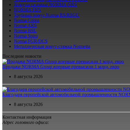
Хомуты силовые NORMA GBS
NORMA FBS
Трубный хомут Norma RS/RSGU
Norma Cobra
Norma ARS
Norma BSL
Norma Spiro
Norma FGR/DCS
Металлическая хомут-стяжка Normetta
Последние новости
Продажи NORMA Group впервые превысили 1 млрд. евро
8 августа 2026
Благодаря европейской автомобильной промышленности NORM
8 августа 2026
Контактная информация
Адрес головного офиса: