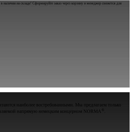
в наличии на складе! Сформируйте заказ через корзину и менеджер свяжется для
итаются наиболее востребованными. Мы предлагаем только
®
оставляемой напрямую немецким концерном NORMA
.