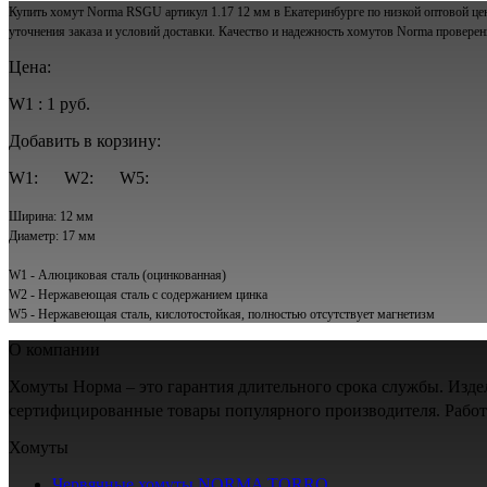
Купить хомут Norma RSGU артикул 1.17 12 мм в Екатеринбурге по низкой оптовой цен
уточнения заказа и условий доставки. Качество и надежность хомутов Norma провере
Цена:
W1 : 1 руб.
Добавить в корзину:
W1:
W2:
W5:
Ширина: 12 мм
Диаметр: 17 мм
W1 - Алюциковая сталь (оцинкованная)
W2 - Нержавеющая сталь с содержанием цинка
W5 - Нержавеющая сталь, кислотостойкая, полностью отсутствует магнетизм
О компании
Хомуты Норма – это гарантия длительного срока службы. Изд
сертифицированные товары популярного производителя. Рабо
Хомуты
Червячные хомуты NORMA TORRO