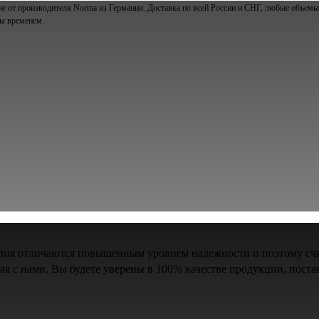
е от производителя Norma из Германии. Доставка по всей России и СНГ, любые объемы 
ны временем.
елия отличаются повышенным уровнем надежности и поэтому сч
тая с нами, Вы будете уверены в 100% качестве продукции, п