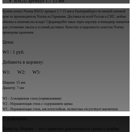
RSGU артикул 1.7 15 мм
Купить хомут Norma RSGU артикул 1.7 15 мм в Екатеринбурге по низкой оптовой
цене от производителя Norma из Германии. Доставка по всей России и СНГ, любые
объемы в наличии на складе! Сформируйте заказ через корзину и менеджер свяжется
для уточнения заказа и условий доставки. Качество и надежность хомутов Norma
проверены временем.
Цена:
W1 : 1 руб.
Добавить в корзину:
W1:
W2:
W5:
Ширина: 15 мм
Диаметр: 7 мм
W1 - Алюциковая сталь (оцинкованная)
W2 - Нержавеющая сталь с содержанием цинка
W5 - Нержавеющая сталь, кислотостойкая, полностью отсутствует магнетизм
О компании
Хомуты Норма – это гарантия длительного срока службы.