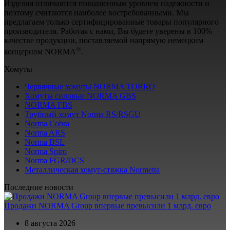
Изделия отличаются повышенным уровнем надежности и
поэтому считаются наиболее востребованными. Мы
предлагаем только сертифицированные товары популярного
производителя. Работая с нами, Вы будете уверены в 100%
качестве продукции, поставляемой напрямую немецким
®
концерном NORMA
.
Хомуты
Червячные хомуты NORMA TORRO
Хомуты силовые NORMA GBS
NORMA FBS
Трубный хомут Norma RS/RSGU
Norma Cobra
Norma ARS
Norma BSL
Norma Spiro
Norma FGR/DCS
Металлическая хомут-стяжка Normetta
Последние новости
Продажи NORMA Group впервые превысили 1 млрд. евро
8 августа 2026