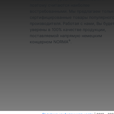
поэтому считаются наиболее
востребованными. Мы предлагаем тольк
сертифицированные товары популярног
производителя. Работая с нами, Вы буде
уверены в 100% качестве продукции,
поставляемой напрямую немецким
®
концерном NORMA
.