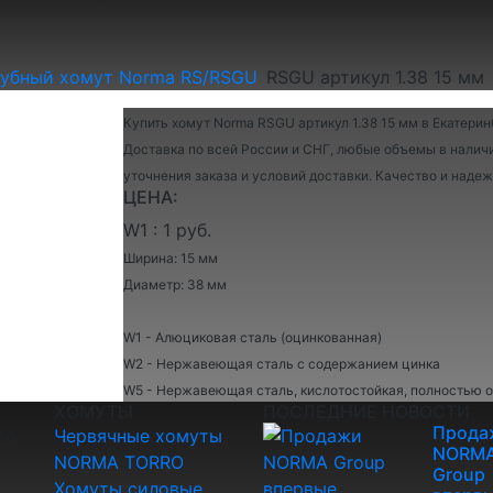
убный хомут Norma RS/RSGU
RSGU артикул 1.38 15 мм
Купить хомут Norma RSGU артикул 1.38 15 мм в Екатерин
Доставка по всей России и СНГ, любые объемы в наличи
уточнения заказа и условий доставки. Качество и над
ЦЕНА:
W1 : 1 руб.
Ширина: 15 мм
Диаметр: 38 мм
W1 - Алюциковая сталь (оцинкованная)
W2 - Нержавеющая сталь с содержанием цинка
W5 - Нержавеющая сталь, кислотостойкая, полностью 
ХОМУТЫ
ПОСЛЕДНИЕ НОВОСТИ
Прода
го
Червячные хомуты
NORM
NORMA TORRO
Group
Хомуты силовые