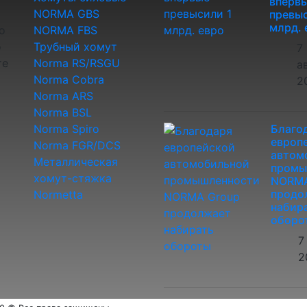
вперв
NORMA GBS
превыс
млрд. 
о
NORMA FBS
о
Трубный хомут
7
те
Norma RS/RSGU
а
Norma Cobra
2
Norma ARS
Norma BSL
Norma Spiro
Благо
европ
Norma FGR/DCS
автом
Металлическая
промы
хомут-стяжка
NORMA
продо
Normetta
набир
оборо
7
2