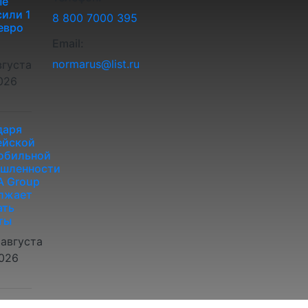
ые
или 1
8 800 7000 395
евро
Email:
normarus@list.ru
вгуста
026
даря
ейской
обильной
шленности
 Group
лжает
ать
ты
 августа
026