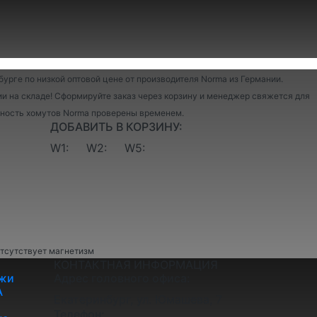
бурге по низкой оптовой цене от производителя Norma из Германии.
и на складе! Сформируйте заказ через корзину и менеджер свяжется для
ежность хомутов Norma проверены временем.
ДОБАВИТЬ В КОРЗИНУ:
W1:
W2:
W5:
отсутствует магнетизм
КОНТАКТНАЯ ИНФОРМАЦИЯ
жи
Адрес головного офиса:
A
Екатеринбург, ул. Юмашева, 7
Телефон: