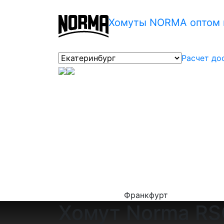
Хомуты NORMA оптом в
Расчет до
Франкфурт
Хомут Norma RSG