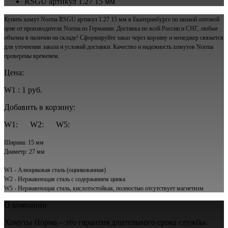
RSGU артикул 1.27 15 мм
Купить хомут Norma RSGU артикул 1.27 15 мм в Екатеринбурге по низкой оптовой
цене от производителя Norma из Германии. Доставка по всей России и СНГ, любые
объемы в наличии на складе! Сформируйте заказ через корзину и менеджер свяжется
для уточнения заказа и условий доставки. Качество и надежность хомутов Norma
проверены временем.
Цена:
W1 : 1 руб.
Добавить в корзину:
W1:
W2:
W5:
Ширина: 15 мм
Диаметр: 27 мм
W1 - Алюциковая сталь (оцинкованная)
W2 - Нержавеющая сталь с содержанием цинка
W5 - Нержавеющая сталь, кислотостойкая, полностью отсутствует магнетизм
О компании
Хомуты Норма – это гарантия длительного срока службы.