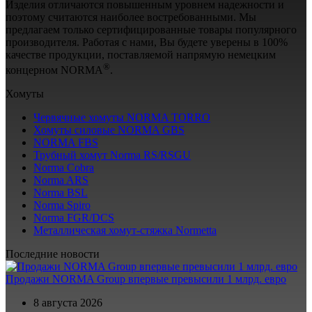
Изделия отличаются повышенным уровнем надежности и
поэтому считаются наиболее востребованными. Мы
предлагаем только сертифицированные товары популярного
производителя. Работая с нами, Вы будете уверены в 100%
качестве продукции, поставляемой напрямую немецким
®
концерном NORMA
.
Хомуты
Червячные хомуты NORMA TORRO
Хомуты силовые NORMA GBS
NORMA FBS
Трубный хомут Norma RS/RSGU
Norma Cobra
Norma ARS
Norma BSL
Norma Spiro
Norma FGR/DCS
Металлическая хомут-стяжка Normetta
Последние новости
Продажи NORMA Group впервые превысили 1 млрд. евро
8 августа 2026