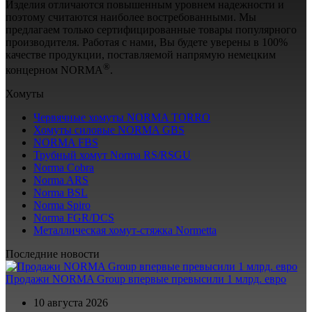
Изделия отличаются повышенным уровнем надежности и
поэтому считаются наиболее востребованными. Мы
предлагаем только сертифицированные товары популярного
производителя. Работая с нами, Вы будете уверены в 100%
качестве продукции, поставляемой напрямую немецким
®
концерном NORMA
.
Хомуты
Червячные хомуты NORMA TORRO
Хомуты силовые NORMA GBS
NORMA FBS
Трубный хомут Norma RS/RSGU
Norma Cobra
Norma ARS
Norma BSL
Norma Spiro
Norma FGR/DCS
Металлическая хомут-стяжка Normetta
Последние новости
Продажи NORMA Group впервые превысили 1 млрд. евро
10 августа 2026