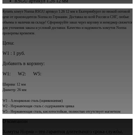
RSGU артикул 1.26 12 мм
Купить хомут Norma RSGU артикул 1.26 12 мм в Екатеринбурге по низкой оптовой
цене от производителя Norma из Германии. Доставка по всей России и СНГ, любые
объемы в наличии на складе! Сформируйте заказ через корзину и менеджер свяжется
для уточнения заказа и условий доставки. Качество и надежность хомутов Norma
проверены временем.
Цена:
W1 : 1 руб.
Добавить в корзину:
W1:
W2:
W5:
Ширина: 12 мм
Диаметр: 26 мм
W1 - Алюциковая сталь (оцинкованная)
W2 - Нержавеющая сталь с содержанием цинка
W5 - Нержавеющая сталь, кислотостойкая, полностью отсутствует магнетизм
О компании
Хомуты Норма – это гарантия длительного срока службы.