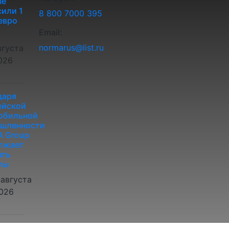
ые
или 1
8 800 7000 395
евро
Email:
normarus@list.ru
вгуста
026
даря
ейской
обильной
шленности
 Group
лжает
ать
ты
 августа
026