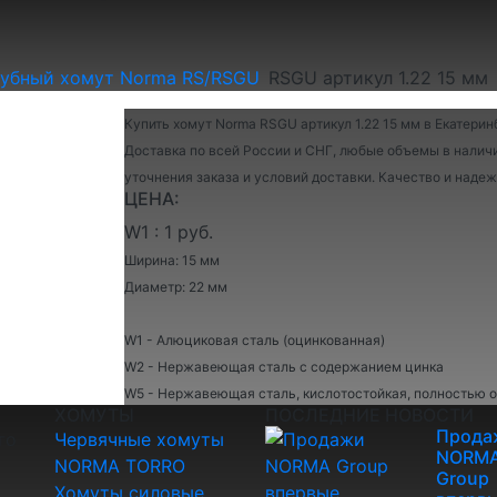
убный хомут Norma RS/RSGU
RSGU артикул 1.22 15 мм
Купить хомут Norma RSGU артикул 1.22 15 мм в Екатерин
Доставка по всей России и СНГ, любые объемы в наличи
уточнения заказа и условий доставки. Качество и над
ЦЕНА:
W1 : 1 руб.
Ширина: 15 мм
Диаметр: 22 мм
W1 - Алюциковая сталь (оцинкованная)
W2 - Нержавеющая сталь с содержанием цинка
W5 - Нержавеющая сталь, кислотостойкая, полностью 
ХОМУТЫ
ПОСЛЕДНИЕ НОВОСТИ
Прода
го
Червячные хомуты
NORM
NORMA TORRO
Group
Хомуты силовые