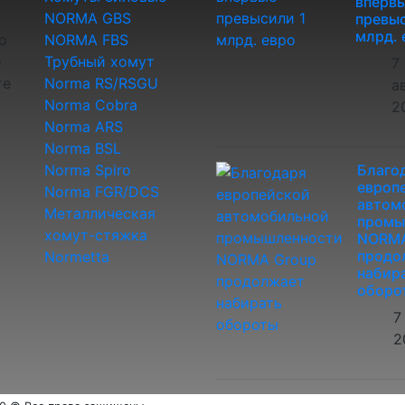
вперв
NORMA GBS
превыс
млрд. 
о
NORMA FBS
о
Трубный хомут
7
те
Norma RS/RSGU
а
Norma Cobra
2
Norma ARS
Norma BSL
Norma Spiro
Благо
европ
Norma FGR/DCS
автом
Металлическая
промы
хомут-стяжка
NORMA
продо
Normetta
набир
оборо
7
2