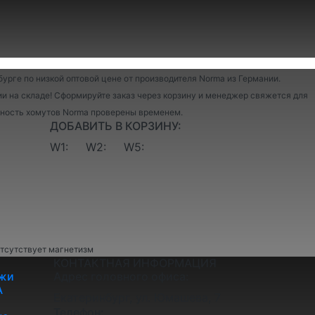
бурге по низкой оптовой цене от производителя Norma из Германии.
и на складе! Сформируйте заказ через корзину и менеджер свяжется для
ежность хомутов Norma проверены временем.
ДОБАВИТЬ В КОРЗИНУ:
W1:
W2:
W5:
отсутствует магнетизм
КОНТАКТНАЯ ИНФОРМАЦИЯ
жи
Адрес головного офиса:
A
Екатеринбург, ул. Юмашева, 7
Телефон: