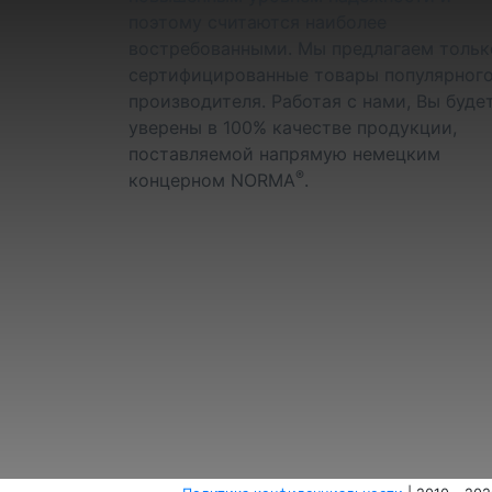
поэтому считаются наиболее
востребованными. Мы предлагаем тольк
сертифицированные товары популярног
производителя. Работая с нами, Вы буде
уверены в 100% качестве продукции,
поставляемой напрямую немецким
®
концерном NORMA
.