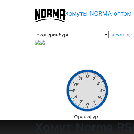
Хомуты NORMA оптом в
Расчет до
Франкфурт
Хомут Norma RSG