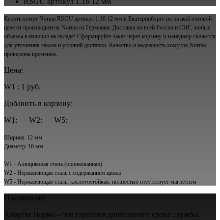
RSGU артикул 1.16 12 мм
Купить хомут Norma RSGU артикул 1.16 12 мм в Екатеринбурге по низкой оптовой
цене от производителя Norma из Германии. Доставка по всей России и СНГ, любые
объемы в наличии на складе! Сформируйте заказ через корзину и менеджер свяжется
для уточнения заказа и условий доставки. Качество и надежность хомутов Norma
проверены временем.
Цена:
W1 : 1 руб.
Добавить в корзину:
W1:
W2:
W5:
Ширина: 12 мм
Диаметр: 16 мм
W1 - Алюциковая сталь (оцинкованная)
W2 - Нержавеющая сталь с содержанием цинка
W5 - Нержавеющая сталь, кислотостойкая, полностью отсутствует магнетизм
О компании
Хомуты Норма – это гарантия длительного срока службы.