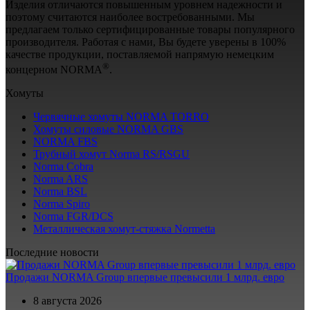
Изделия отличаются повышенным уровнем надежности и
поэтому считаются наиболее востребованными. Мы
предлагаем только сертифицированные товары популярного
производителя. Работая с нами, Вы будете уверены в 100%
качестве продукции, поставляемой напрямую немецким
®
концерном NORMA
.
Хомуты
Червячные хомуты NORMA TORRO
Хомуты силовые NORMA GBS
NORMA FBS
Трубный хомут Norma RS/RSGU
Norma Cobra
Norma ARS
Norma BSL
Norma Spiro
Norma FGR/DCS
Металлическая хомут-стяжка Normetta
Последние новости
Продажи NORMA Group впервые превысили 1 млрд. евро
8 августа 2026