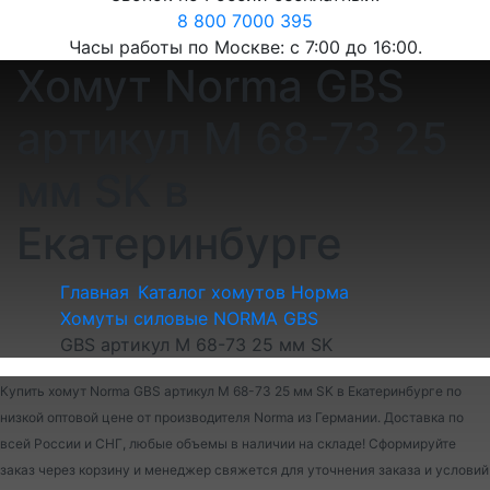
8 800 7000 395
Часы работы по Москве: с 7:00 до 16:00.
Хомут Norma GBS
артикул M 68-73 25
мм SK в
Екатеринбурге
Главная
Каталог хомутов Норма
Хомуты силовые NORMA GBS
GBS артикул M 68-73 25 мм SK
Купить хомут Norma GBS артикул M 68-73 25 мм SK в Екатеринбурге по
низкой оптовой цене от производителя Norma из Германии. Доставка по
всей России и СНГ, любые объемы в наличии на складе! Сформируйте
заказ через корзину и менеджер свяжется для уточнения заказа и условий