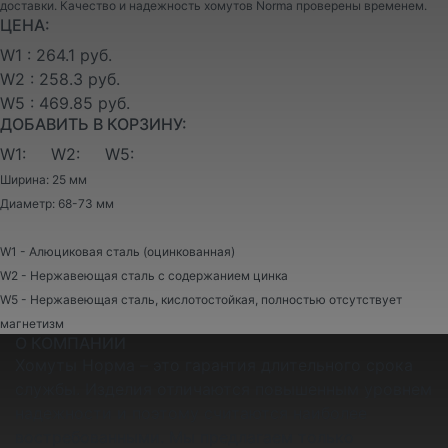
доставки. Качество и надежность хомутов Norma проверены временем.
ЦЕНА:
W1 : 264.1 руб.
W2 : 258.3 руб.
W5 : 469.85 руб.
ДОБАВИТЬ В КОРЗИНУ:
W1:
W2:
W5:
Ширина: 25 мм
Диаметр: 68-73 мм
W1 - Алюциковая сталь (оцинкованная)
W2 - Нержавеющая сталь с содержанием цинка
W5 - Нержавеющая сталь, кислотостойкая, полностью отсутствует
магнетизм
О КОМПАНИИ
Хомуты Норма – это гарантия длительного срока
службы. Изделия отличаются повышенным уровнем
надежности и поэтому считаются наиболее
востребованными. Мы предлагаем только