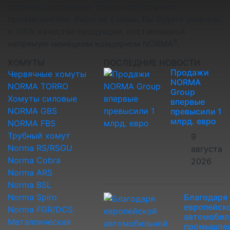
сертифицированные товары популярного
производителя. Работая с нами, Вы будете уверены
в 100% качестве продукции, поставляемой
®
напрямую немецким концерном NORMA
.
ХОМУТЫ
ПОСЛЕДНИЕ НОВОСТИ
Продажи
Червячные хомуты
NORMA
NORMA TORRO
Group
Хомуты силовые
впервые
NORMA GBS
превысили 1
млрд. евро
NORMA FBS
Трубный хомут
9
Norma RS/RSGU
августа
Norma Cobra
2026
Norma ARS
Norma BSL
Norma Spiro
Благодаря
европейск
Norma FGR/DCS
автомобил
Металлическая
промышле