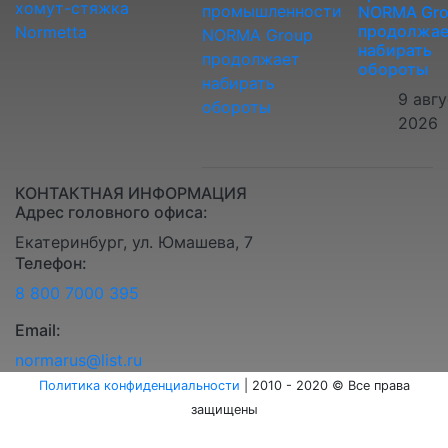
хомут-стяжка
NORMA Gr
продолжае
Normetta
набирать
обороты
9 авг
2026
КОНТАКТНАЯ ИНФОРМАЦИЯ
Адрес головного офиса:
Екатеринбург, ул. Юмашева, 7
Телефон:
8 800 7000 395
Email:
normarus@list.ru
Политика конфиденциальности
| 2010 - 2020 © Все права
защищены