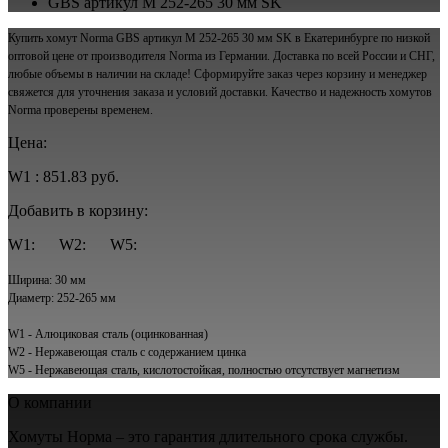
GBS артикул M 252-265 30 мм SK
Купить хомут Norma GBS артикул M 252-265 30 мм SK в Екатеринбурге по низкой
оптовой цене от производителя Norma из Германии. Доставка по всей России и СНГ,
любые объемы в наличии на складе! Сформируйте заказ через корзину и менеджер
свяжется для уточнения заказа и условий доставки. Качество и надежность хомутов
Norma проверены временем.
Цена:
W1 : 851.83 руб.
Добавить в корзину:
W1:
W2:
W5:
Ширина: 30 мм
Диаметр: 252-265 мм
W1 - Алюциковая сталь (оцинкованная)
W2 - Нержавеющая сталь с содержанием цинка
W5 - Нержавеющая сталь, кислотостойкая, полностью отсутствует магнетизм
О компании
Хомуты Норма – это гарантия длительного срока службы.