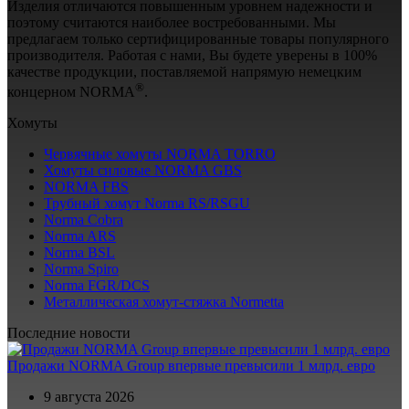
Изделия отличаются повышенным уровнем надежности и
поэтому считаются наиболее востребованными. Мы
предлагаем только сертифицированные товары популярного
производителя. Работая с нами, Вы будете уверены в 100%
качестве продукции, поставляемой напрямую немецким
®
концерном NORMA
.
Хомуты
Червячные хомуты NORMA TORRO
Хомуты силовые NORMA GBS
NORMA FBS
Трубный хомут Norma RS/RSGU
Norma Cobra
Norma ARS
Norma BSL
Norma Spiro
Norma FGR/DCS
Металлическая хомут-стяжка Normetta
Последние новости
Продажи NORMA Group впервые превысили 1 млрд. евро
9 августа 2026